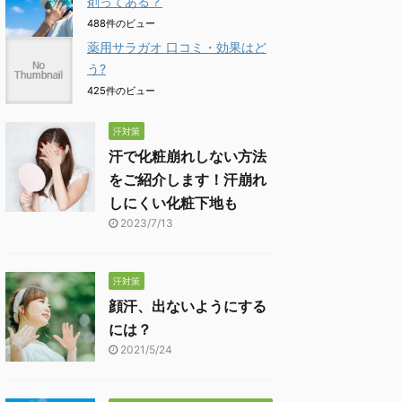
剤ってある？
488件のビュー
薬用サラガオ 口コミ・効果はど
う?
425件のビュー
汗対策
汗で化粧崩れしない方法
をご紹介します！汗崩れ
しにくい化粧下地も
2023/7/13
汗対策
顔汗、出ないようにする
には？
2021/5/24