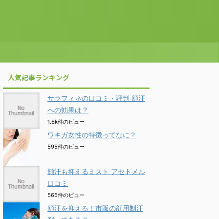
人気記事ランキング
サラフィネの口コミ・評判 顔汗
への効果は？
1.6k件のビュー
ワキガ女性の特徴ってなに？
595件のビュー
顔汗も抑えるミスト アセトメル
口コミ
565件のビュー
顔汗を抑える！市販の顔用制汗