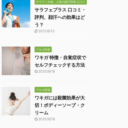
サラフィネ他、人気の顔汗対策 口コミ
サラフェプラス 口コミ・
評判、顔汗への効果はど
う？
2021/6/13
ワキガ対策
ワキガ 特徴・自覚症状で
セルフチェックする方法
2020/9/18
ワキガ対策
ワキガには殺菌効果が大
切！ボディーソープ・ク
リーム
2020/9/18