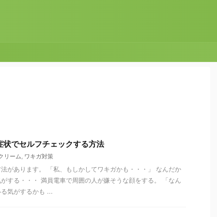
症状でセルフチェックする方法
クリーム
,
ワキガ対策
法があります。 「私、もしかしてワキガかも・・・」 なんだか
がする・・・ 満員電車で周囲の人が嫌そうな顔をする。 「なん
気がするかも ...