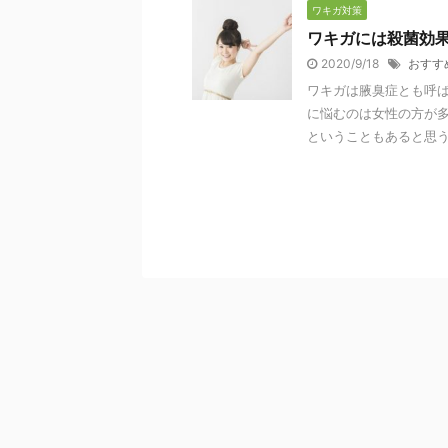
ワキガ対策
ワキガには殺菌効
2020/9/18
おすす
ワキガは腋臭症とも呼
に悩むのは女性の方が多
ということもあると思うの