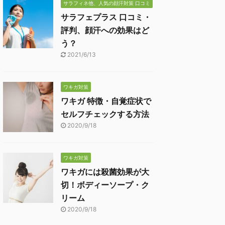
サラフィネ他、人気の顔汗対策 口コミ
サラフェプラス 口コミ・
評判、顔汗への効果はど
う？
2021/6/13
ワキガ対策
ワキガ 特徴・自覚症状で
セルフチェックする方法
2020/9/18
ワキガ対策
ワキガには殺菌効果が大
切！ボディーソープ・ク
リーム
2020/9/18