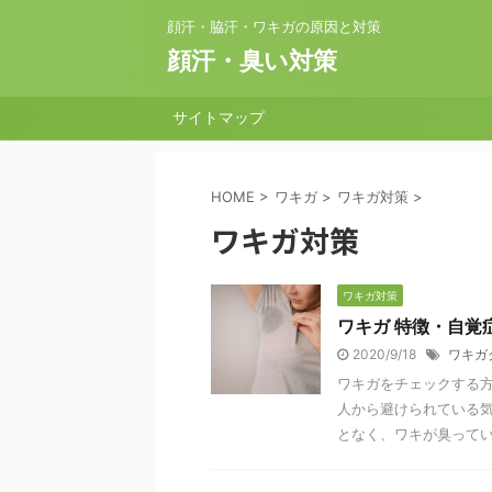
顔汗・脇汗・ワキガの原因と対策
顔汗・臭い対策
サイトマップ
HOME
>
ワキガ
>
ワキガ対策
>
ワキガ対策
ワキガ対策
ワキガ 特徴・自覚
2020/9/18
ワキガ
ワキガをチェックする方
人から避けられている気
となく、ワキが臭っている