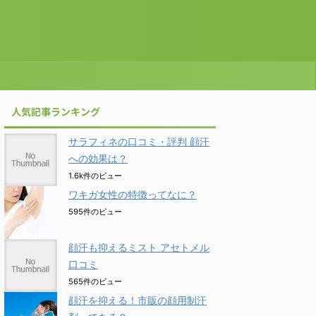
人気記事ランキング
サラフィネの口コミ・評判 顔汗
への効果は？
1.6k件のビュー
ワキガ女性の特徴ってなに？
595件のビュー
顔汗も抑えるミスト アセトメル
口コミ
565件のビュー
顔汗を抑える！市販の顔用制汗