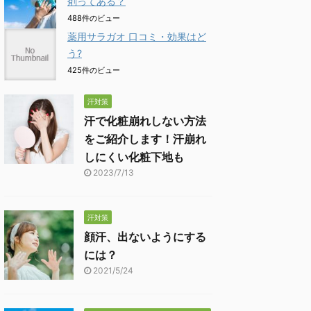
剤ってある？
488件のビュー
薬用サラガオ 口コミ・効果はど
う?
425件のビュー
汗対策
汗で化粧崩れしない方法
をご紹介します！汗崩れ
しにくい化粧下地も
2023/7/13
汗対策
顔汗、出ないようにする
には？
2021/5/24