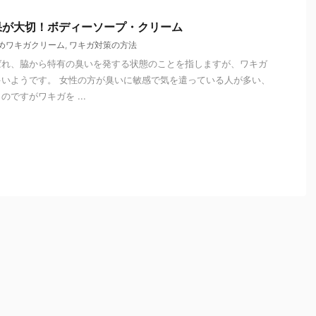
果が大切！ボディーソープ・クリーム
めワキガクリーム
,
ワキガ対策の方法
ばれ、脇から特有の臭いを発する状態のことを指しますが、ワキガ
いようです。 女性の方が臭いに敏感で気を遣っている人が多い、
ですがワキガを ...