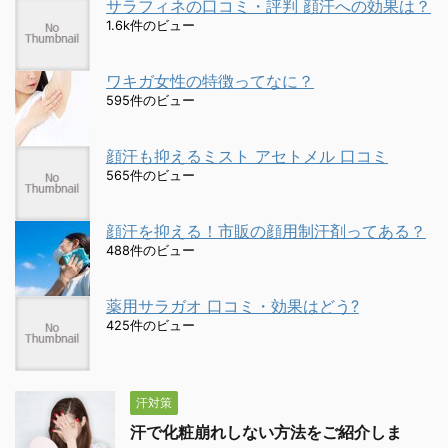
サラフィネの口コミ・評判 顔汗への効果は？
1.6k件のビュー
ワキガ女性の特徴ってなに？
595件のビュー
顔汗も抑えるミスト アセトメル 口コミ
565件のビュー
顔汗を抑える！市販の顔用制汗剤ってある？
488件のビュー
薬用サラガオ 口コミ・効果はどう?
425件のビュー
汗対策
汗で化粧崩れしない方法をご紹介しま