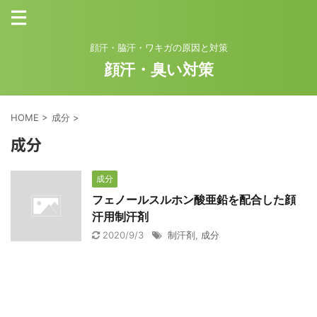
顔汗・脇汗・ワキガの原因と対策
顔汗・臭い対策
HOME
>
成分
>
成分
成分
フェノールスルホン酸亜鉛を配合した顔
汗用制汗剤
2020/9/3
制汗剤
,
成分